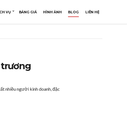
CH VỤ
BẢNG GIÁ
HÌNH ẢNH
BLOG
LIÊN HỆ
 trương
rất nhiều người kinh doanh, đặc