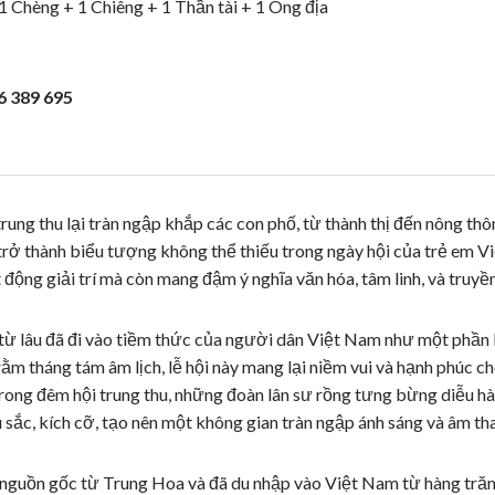
1 Chèng + 1 Chiêng + 1 Thần tài + 1 Ông địa
6 389 695
rung thu lại tràn ngập khắp các con phố, từ thành thị đến nông thô
 trở thành biểu tượng không thể thiếu trong ngày hội của trẻ em 
 động giải trí mà còn mang đậm ý nghĩa văn hóa, tâm linh, và truyề
 từ lâu đã đi vào tiềm thức của người dân Việt Nam như một phần 
m tháng tám âm lịch, lễ hội này mang lại niềm vui và hạnh phúc ch
Trong đêm hội trung thu, những đoàn lân sư rồng tưng bừng diễu h
 sắc, kích cỡ, tạo nên một không gian tràn ngập ánh sáng và âm th
 nguồn gốc từ Trung Hoa và đã du nhập vào Việt Nam từ hàng tră