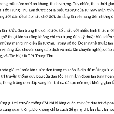
ong một năm mới an khang, thịnh vượng. Tuy nhiên, theo thời gian
g Tết Trung Thu. Lân được coi là biểu tượng của sự may mắn, thịn
, người dân đều háo hức chờ đợi, tin rằng lân sẽ mang đến những đi
 lân rước đèn trung thu còn được tổ chức với nhiều hình thức mới 
ghệ thuật lân sư rồng không chỉ chú trọng đến kỹ thuật biểu diễn 
n những màn trình diễn ấn tượng. Trong số đó, Đoàn nghệ thuật lâ
 vị hàng đầu chuyên cung cấp dịch vụ múa lân chuyên nghiệp, đáp
ng, và đặc biệt là Tết Trung Thu.
hóa giải trí, múa lân rước đèn trung thu còn là dịp để mỗi người dâ
 trị truyền thống quý báu của dân tộc. Hình ảnh đoàn lân tung hoàn
u, tiếng trống dồn dập vang lên, tất cả đã tạo nên một không gian l
ững giá trị truyền thống đôi khi bị lãng quên, thì việc duy trì và p
vô cùng quan trọng. Đó không chỉ là cách để gìn giữ bản sắc văn hó