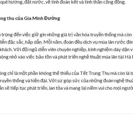
u quê hương, đất nước, về tình đoàn kết và tinh thần cộng đồng.
ung thu của Gia Minh Đường
trọng đến việc giữ gìn những giá trị văn hóa truyền thống mà còn
ễn đặc sắc, hấp dẫn. Mỗi năm, đoàn đều dịch vụ múa lân rước đèn 
hách. Với đội ngũ diễn viên chuyên nghiệp, kinh nghiệm dày dặn v
ng nhỏ vào việc bảo tồn và phát triển nghệ thuật múa lân tại Hà 
ông chỉ là một phần không thể thiếu của Tết Trung Thu mà còn là
a truyền thống và hiện đại. Với sự góp sức của những đoàn nghệ t
n sẽ tiếp tục phát triển, lan tỏa và mang lại niềm vui cho mọi ngư
..