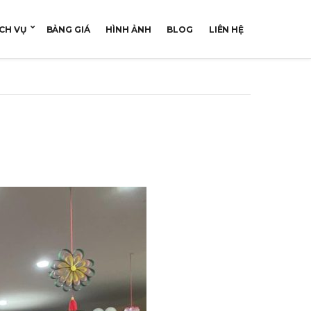
CH VỤ
BẢNG GIÁ
HÌNH ẢNH
BLOG
LIÊN HỆ