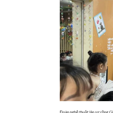
Đoàn nghệ thuật lân sư rồng G