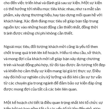
cho đến việc triển khai và đánh giá sau sự kiện. Một sự kiện
có thể hướng tới nhiều mục tiêu khác nhau, như ra mắt sản
phẩm, xây dựng thương hiệu, hay tạo dựng mối quan hệ với
khách hàng. Xác định đúng mục tiêu sẽ giúp bạn tập trung
nguồn lực vào những hoạt động cần thiết nhất, đồng thời
tránh được những chi phí không cần thiết.
Ngoài mục tiêu, đối tượng khách mời cũng là yếu tố then
chốt trong quá trình lên kế hoạch. Hiểu rõ nhu cầu, sở thích,
và mong đợi của khách mời sẽ giúp bạn xây dựng chương
trình và hoạt động phù hợp, từ đó tạo được ấn tượng tốt đẹp
và khiến họ cảm thấy sự kiện mang lại giá trị thực sự. Điều
này đòi hỏi sự nghiên cứu kỹ lưỡng và đôi khi cần sự tư vấn
từ các chuyên gia trong ngành để đảm bảo sự kiện đáp ứng
được mong đợi của tất cả các bên liên quan.
Một kế hoạch chi tiết là điều quan trọng nhất khi tổ chức sự
kiện bởi nó bao gồm tất cả các yếu tố từ lớn đến nhỏ, giúp