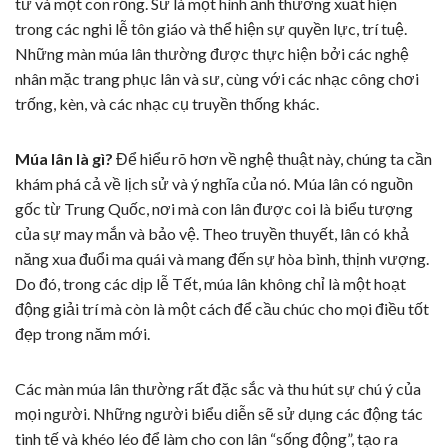
tử và một con rồng. Sư là một hình ảnh thường xuất hiện
trong các nghi lễ tôn giáo và thể hiện sự quyền lực, trí tuệ.
Những màn múa lân thường được thực hiện bởi các nghệ
nhân mặc trang phục lân và sư, cùng với các nhạc công chơi
trống, kèn, và các nhạc cụ truyền thống khác.
Múa lân là gì?
Để hiểu rõ hơn về nghệ thuật này, chúng ta cần
khám phá cả về lịch sử và ý nghĩa của nó. Múa lân có nguồn
gốc từ Trung Quốc, nơi mà con lân được coi là biểu tượng
của sự may mắn và bảo vệ. Theo truyền thuyết, lân có khả
năng xua đuổi ma quái và mang đến sự hòa bình, thịnh vượng.
Do đó, trong các dịp lễ Tết, múa lân không chỉ là một hoạt
động giải trí mà còn là một cách để cầu chúc cho mọi điều tốt
đẹp trong năm mới.
Các màn múa lân thường rất đặc sắc và thu hút sự chú ý của
mọi người. Những người biểu diễn sẽ sử dụng các động tác
tinh tế và khéo léo để làm cho con lân “sống động”, tạo ra