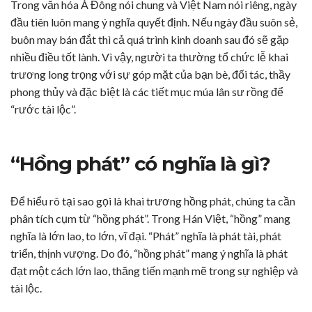
Trong văn hóa Á Đông nói chung và Việt Nam nói riêng, ngày
đầu tiên luôn mang ý nghĩa quyết định. Nếu ngày đầu suôn sẻ,
buôn may bán đắt thì cả quá trình kinh doanh sau đó sẽ gặp
nhiều điều tốt lành. Vì vậy, người ta thường tổ chức lễ khai
trương long trọng với sự góp mặt của bạn bè, đối tác, thầy
phong thủy và đặc biệt là các tiết mục múa lân sư rồng để
“rước tài lộc”.
“Hồng phát” có nghĩa là gì?
Để hiểu rõ tại sao gọi là khai trương hồng phát, chúng ta cần
phân tích cụm từ “hồng phát”. Trong Hán Việt, “hồng” mang
nghĩa là lớn lao, to lớn, vĩ đại. “Phát” nghĩa là phát tài, phát
triển, thịnh vượng. Do đó, “hồng phát” mang ý nghĩa là phát
đạt một cách lớn lao, thăng tiến mạnh mẽ trong sự nghiệp và
tài lộc.