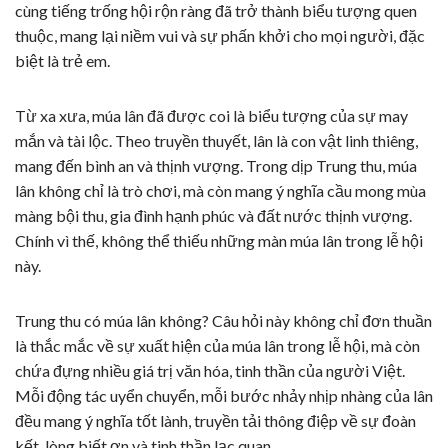
cùng tiếng trống hội rộn ràng đã trở thành biểu tượng quen
thuộc, mang lại niềm vui và sự phấn khởi cho mọi người, đặc
biệt là trẻ em.
Từ xa xưa, múa lân đã được coi là biểu tượng của sự may
mắn và tài lộc. Theo truyền thuyết, lân là con vật linh thiêng,
mang đến bình an và thịnh vượng. Trong dịp Trung thu, múa
lân không chỉ là trò chơi, mà còn mang ý nghĩa cầu mong mùa
màng bội thu, gia đình hạnh phúc và đất nước thịnh vượng.
Chính vì thế, không thể thiếu những màn múa lân trong lễ hội
này.
Trung thu có múa lân không? Câu hỏi này không chỉ đơn thuần
là thắc mắc về sự xuất hiện của múa lân trong lễ hội, mà còn
chứa đựng nhiều giá trị văn hóa, tinh thần của người Việt.
Mỗi động tác uyển chuyển, mỗi bước nhảy nhịp nhàng của lân
đều mang ý nghĩa tốt lành, truyền tải thông điệp về sự đoàn
kết, lòng biết ơn và tinh thần lạc quan.