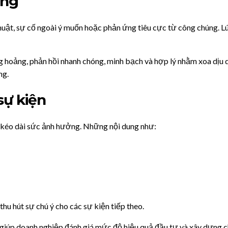
ông
thuật, sự cố ngoài ý muốn hoặc phản ứng tiêu cực từ công chúng. Lú
g hoảng, phản hồi nhanh chóng, minh bạch và hợp lý nhằm xoa dịu
ng.
sự kiện
ể kéo dài sức ảnh hưởng. Những nội dung như:
thu hút sự chú ý cho các sự kiện tiếp theo.
 giúp doanh nghiệp đánh giá mức độ hiệu quả đầu tư và xây dựng c