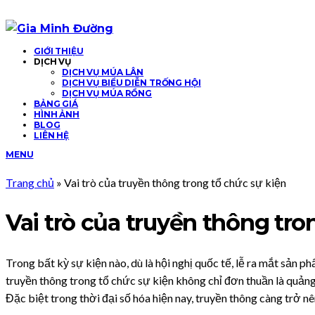
Skip
to
the
GIỚI THIỆU
DỊCH VỤ
content
DỊCH VỤ MÚA LÂN
DỊCH VỤ BIỂU DIỄN TRỐNG HỘI
DỊCH VỤ MÚA RỒNG
BẢNG GIÁ
HÌNH ẢNH
BLOG
LIÊN HỆ
MENU
Trang chủ
»
Vai trò của truyền thông trong tổ chức sự kiện
Vai trò của truyền thông tro
Trong bất kỳ sự kiện nào, dù là hội nghị quốc tế, lễ ra mắt sản p
truyền thông trong tổ chức sự kiện không chỉ đơn thuần là quảng 
Đặc biệt trong thời đại số hóa hiện nay, truyền thông càng trở 