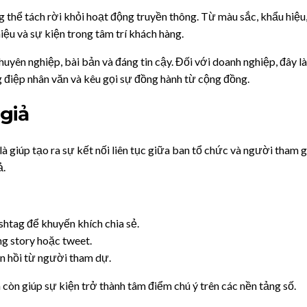
 thể tách rời khỏi hoạt động truyền thông. Từ màu sắc, khẩu hiệu,
iệu và sự kiện trong tâm trí khách hàng.
yên nghiệp, bài bản và đáng tin cậy. Đối với doanh nghiệp, đây là 
ng điệp nhân văn và kêu gọi sự đồng hành từ cộng đồng.
 giả
à giúp tạo ra sự kết nối liên tục giữa ban tổ chức và người tham g
ả.
shtag để khuyến khích chia sẻ.
ng story hoặc tweet.
hản hồi từ người tham dự.
òn giúp sự kiện trở thành tâm điểm chú ý trên các nền tảng số.